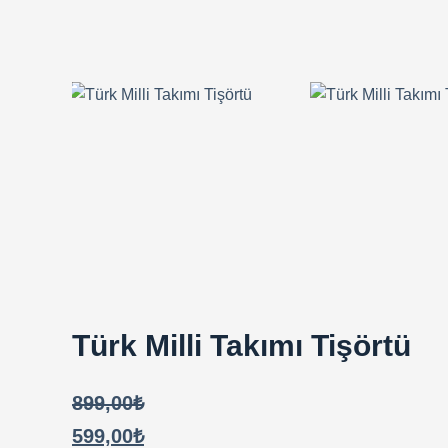
Türk Milli Takımı Tişörtü
899,00
₺
599,00
₺