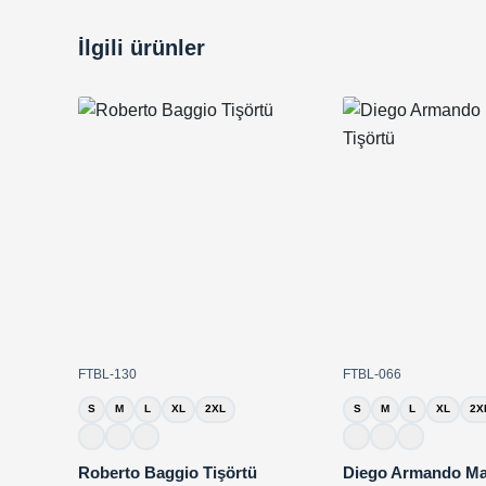
İlgili ürünler
FTBL-130
FTBL-066
S
M
L
XL
2XL
S
M
L
XL
2X
Roberto Baggio Tişörtü
Diego Armando M