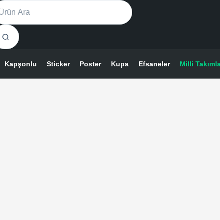
ünün
o
den
sults
la
ryasyonu
.
Kapşonlu
Sticker
Poster
Kupa
Efsaneler
Milli Takıml
çenekler
ün
yfasından
ilebilir