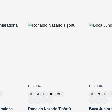
FTBL-067
FTBL-004
L
S
M
L
XL
2XL
S
M
L
aradona
Ronaldo Nazario Tişörtü
Boca Juniors