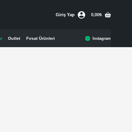
Giriş Yap
0,00
₺
Shopping
cart
ar
Outlet
Fırsat Ürünleri
Instagram