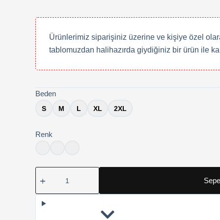
Ürünlerimiz siparişiniz üzerine ve kişiye özel ola
tablomuzdan halihazırda giydiğiniz bir ürün ile ka
Beden
S
M
L
XL
2XL
Renk
Türk
Sepe
Milli
Takımı
Tişörtü
adet