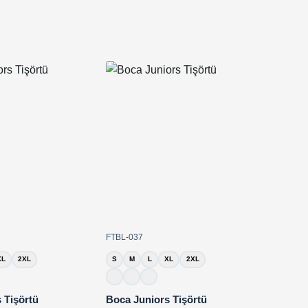
FTBL-037
XL
2XL
S
M
L
XL
2XL
 Tişörtü
Boca Juniors Tişörtü