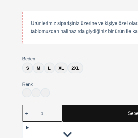
Ürünlerimiz siparişiniz üzerine ve kişiye özel ola
tablomuzdan halihazırda giydiğiniz bir ürün ile ka
Beden
S
M
L
XL
2XL
Renk
Manchester
Sepe
City
MC
Tişörtü
adet