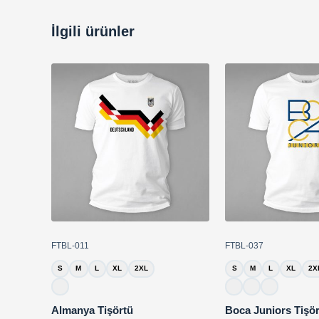
İlgili ürünler
FTBL-011
FTBL-037
S
M
L
XL
2XL
S
M
L
XL
2X
Almanya Tişörtü
Boca Juniors Tişö