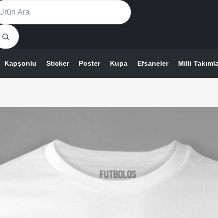
ürünün
o
birden
sults
fazla
varyasyonu
var.
Kapşonlu
Sticker
Poster
Kupa
Efsaneler
Milli Takıml
Seçenekler
ürün
sayfasından
seçilebilir