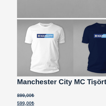
Manchester City MC Tişör
899,00
₺
599,00
₺