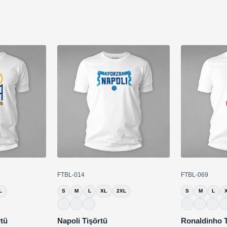
FTBL-014
FTBL-069
L
S
M
L
XL
2XL
S
M
L
rtü
Napoli Tişörtü
Ronaldinho T