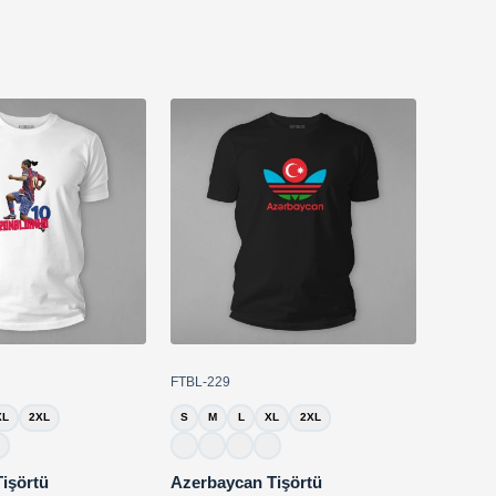
FTBL-229
XL
2XL
S
M
L
XL
2XL
işörtü
Azerbaycan Tişörtü