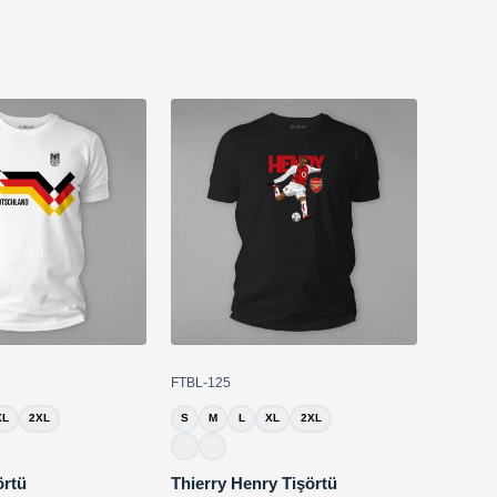
FTBL-125
XL
2XL
S
M
L
XL
2XL
örtü
Thierry Henry Tişörtü