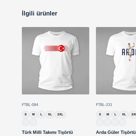
İlgili ürünler
FTBL-084
FTBL-231
S
M
L
XL
2XL
S
M
L
XL
2X
Türk Milli Takımı Tişörtü
Arda Güler Tişörtü