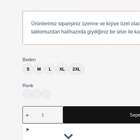
Ürünlerimiz siparişiniz üzerine ve kişiye özel ola
tablomuzdan halihazırda giydiğiniz bir ürün ile ka
Beden
S
M
L
XL
2XL
Renk
Chelsea
Sepe
1905
Tişörtü
adet