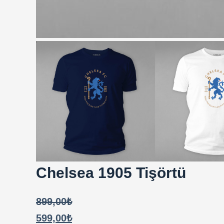
Chelsea 1905 Tişörtü
899,00
₺
599,00
₺