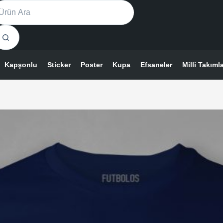
n
o
sults
syonu
Kapşonlu
Sticker
Poster
Kupa
Efsaneler
Milli Takıml
ekler
sından
ilir