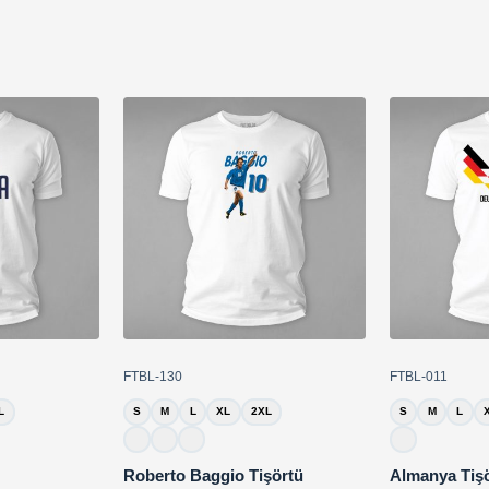
FTBL-130
FTBL-011
L
S
M
L
XL
2XL
S
M
L
Roberto Baggio Tişörtü
Almanya Tiş