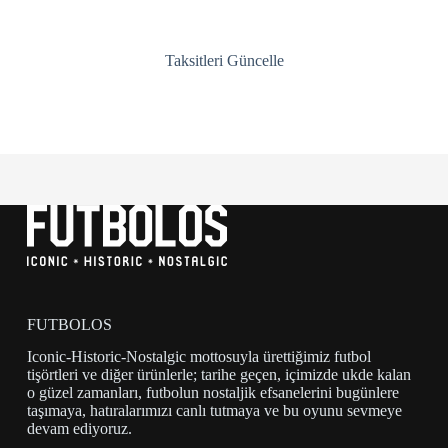
Taksitleri Güncelle
FUTBOLOS
Iconic-Historic-Nostalgic mottosuyla ürettiğimiz futbol
tişörtleri ve diğer ürünlerle; tarihe geçen, içimizde ukde kalan
o güzel zamanları, futbolun nostaljik efsanelerini bugünlere
taşımaya, hatıralarımızı canlı tutmaya ve bu oyunu sevmeye
devam ediyoruz.