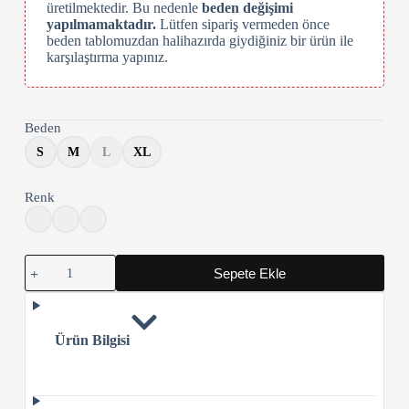
üretilmektedir. Bu nedenle
beden değişimi
yapılmamaktadır.
Lütfen sipariş vermeden önce
beden tablomuzdan halihazırda giydiğiniz bir ürün ile
karşılaştırma yapınız.
Beden
S
M
L
XL
Renk
Boca
Sepete Ekle
Juniors
Kapşonlu
Sweatshirt
adet
Ürün Bilgisi