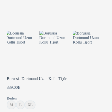
Borussia Dortmund Uzun Kollu Tişört
339,00
₺
Beden
M
L
XL