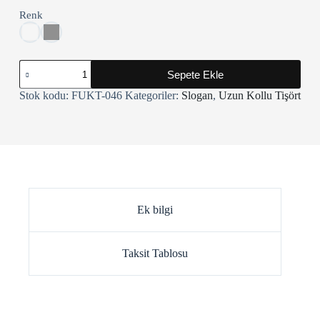
Renk
Borussia
Sepete Ekle
Dortmund
Uzun
Stok kodu:
FUKT-046
Kategoriler:
Slogan
,
Uzun Kollu Tişört
Kollu
Tişört
adet
Ek bilgi
Taksit Tablosu