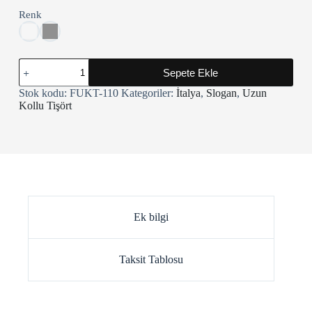
Renk
AS
Sepete Ekle
Roma
Uzun
Stok kodu:
FUKT-110
Kategoriler:
İtalya
,
Slogan
,
Uzun
Kollu
Kollu Tişört
Tişört
adet
Ek bilgi
Taksit Tablosu