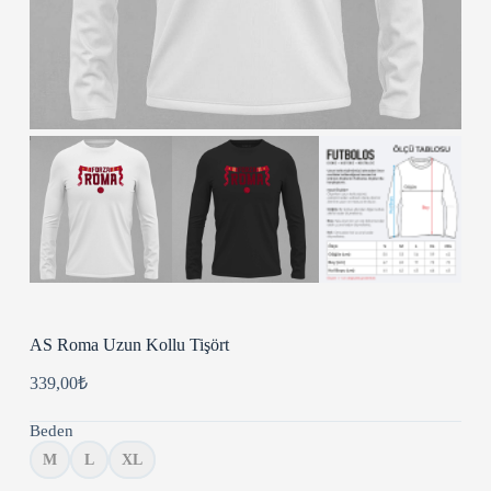
AS Roma Uzun Kollu Tişört
339,00
₺
Beden
M
L
XL