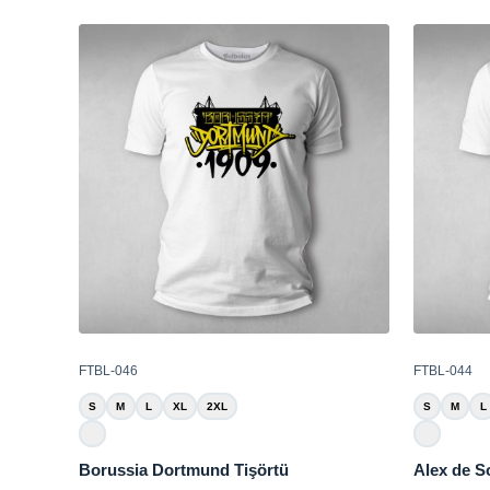
FTBL-046
FTBL-044
S
M
L
XL
2XL
S
M
L
Borussia Dortmund Tişörtü
Alex de S