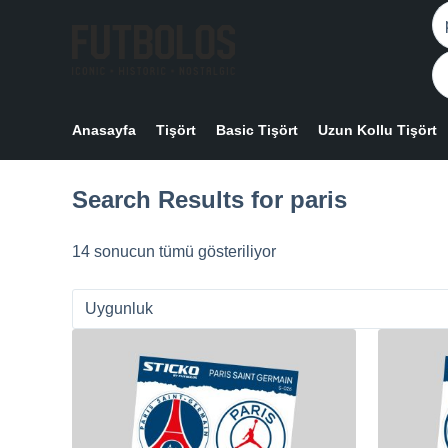
Skip
N
to
re
content
Anasayfa
Tişört
Basic Tişört
Uzun Kollu Tişört
Search Results for paris
En
14 sonucun tümü gösteriliyor
yeniye
göre
sıralandı