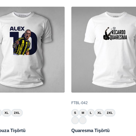
FTBL-042
XL
2XL
S
M
L
XL
2XL
ouza Tişörtü
Quaresma Tişörtü