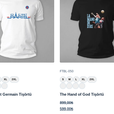
FTBL-050
XL
2XL
S
M
L
XL
2XL
nt Germain Tişörtü
The Hand of God Tişörtü
899,00
₺
599,00
₺