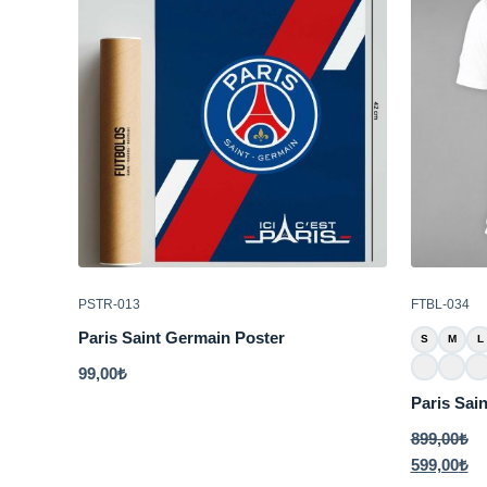
PSTR-013
FTBL-034
Paris Saint Germain Poster
S
M
L
99,00
₺
Paris Sai
899,00
₺
599,00
₺