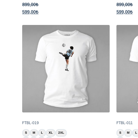
899,00
₺
899,00
₺
599,00
₺
599,00
₺
FTBL-019
FTBL-011
S
M
L
XL
2XL
S
M
L