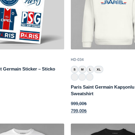
HD-034
t Germain Sticker – Sticko
S
M
L
XL
Paris Saint Germain Kapşonlu
Sweatshirt
999,00
₺
799,00
₺