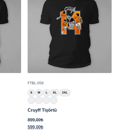
FTBL-058
S
M
L
XL
2XL
Cruyff Tişörtü
899,00
₺
599,00
₺