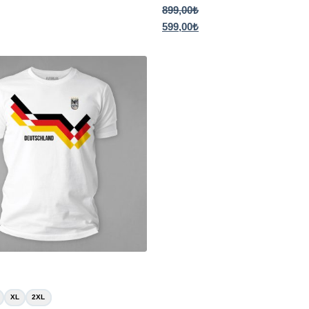
899,00
₺
599,00
₺
XL
2XL