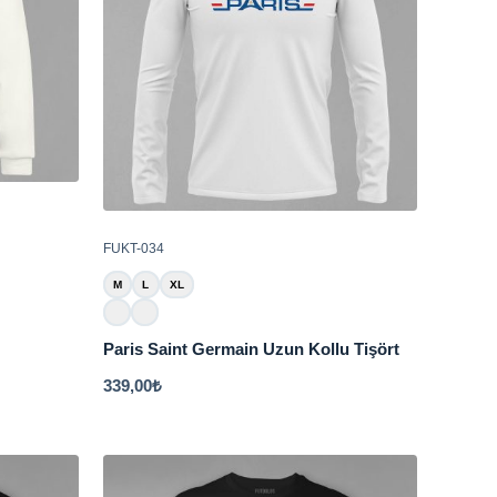
FUKT-034
M
L
XL
Paris Saint Germain Uzun Kollu Tişört
339,00
₺