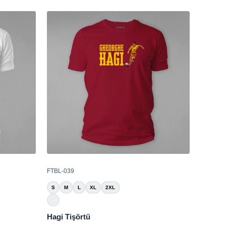
FTBL-039
S
M
L
XL
2XL
Hagi Tişörtü