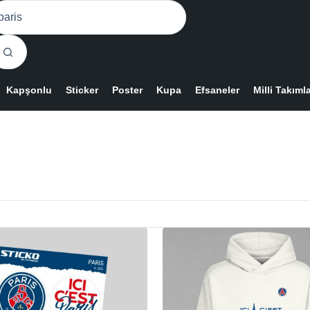
o
sults
Kapşonlu
Sticker
Poster
Kupa
Efsaneler
Milli Takıml