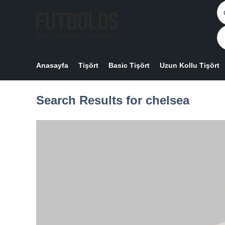
Skip
N
to
re
content
Anasayfa
Tişört
Basic Tişört
Uzun Kollu Tişört
Search Results for chelsea