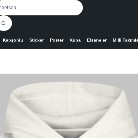
o
sults
Kapşonlu
Sticker
Poster
Kupa
Efsaneler
Milli Takıml